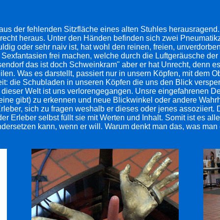
aus der fehlenden Sitzfläche eines alten Stuhles herausragend.
recht heraus. Unter den Händen befinden sich zwei Pneumatikz
ig oder sehr naiv ist, hat wohl den reinen, freien, unverdorben
Sexfantasien frei machen, welche durch die Luftgeräusche der 
sendorf das ist doch Schweinkram" aber er hat Unrecht, denn es
len. Was es darstellt, passiert nur in unsern Köpfen, mit dem Ob
beit: die Schubladen in unseren Köpfen die uns den Blick verspe
ge dieser Welt ist uns verlorengegangen. Unsre eingefahrenen D
 eine gibt) zu erkennen und neue Blickwinkel oder andere Wahr
rleber, sich zu fragen weshalb er dieses oder jenes assoziiert. D
r Erleber selbst füllt sie mit Werten und Inhalt. Somit ist es al
andersetzen kann, wenn er will. Warum denkt man das, was man